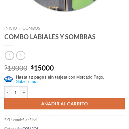
INICIO
/
COMBOS
COMBO LABIALES Y SOMBRAS
El
El
18000
15000
$
$
precio
precio
Hasta 12 pagos sin tarjeta
con Mercado Pago.
original
actual
Saber más
era:
es:
COMBO LABIALES Y SOMBRAS cantidad
$18000.
$15000.
AÑADIR AL CARRITO
SKU:
comb5lab5ind
Categoría:
COMBOS