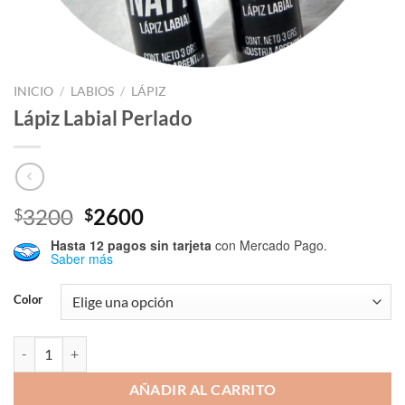
INICIO
/
LABIOS
/
LÁPIZ
Lápiz Labial Perlado
El
El
3200
2600
$
$
precio
precio
Hasta 12 pagos sin tarjeta
con Mercado Pago.
original
actual
Saber más
era:
es:
$3200.
$2600.
Color
Lápiz Labial Perlado cantidad
AÑADIR AL CARRITO